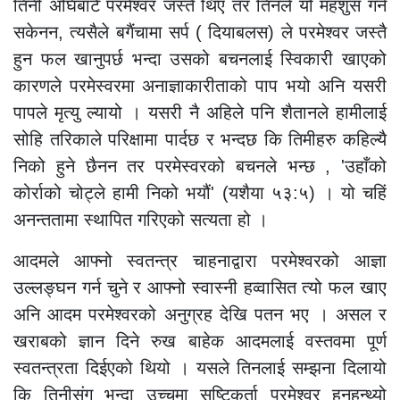
तिनी अघिबाटै परमेश्वर जस्तै थिए तर तिनले यो महशुस गर्न
सकेनन, त्यसैले बगैंचामा सर्प ( दियाबलस) ले परमेश्वर जस्तै
हुन फल खानुपर्छ भन्दा उसको बचनलाई स्विकारी खाएको
कारणले परमेस्वरमा अनाज्ञाकारीताको पाप भयो अनि यसरी
पापले मृत्यु ल्यायो । यसरी नै अहिले पनि शैतानले हामीलाई
सोहि तरिकाले परिक्षामा पार्दछ र भन्दछ कि तिमीहरु कहिल्यै
निको हुने छैनन तर परमेस्वरको बचनले भन्छ , 'उहाँको
कोर्राको चोट्ले हामी निको भयौं' (यशैया ५३:५) ।
यो चहिं
अनन्ततामा स्थापित गरिएको सत्यता हो ।
आदमले आफ्नो स्वतन्त्र चाहनाद्वारा परमेश्वरको आज्ञा
उल्लङ्घन गर्न चुने र आफ्नो स्वास्नी हव्वासित त्यो फल खाए
अनि आदम परमेश्वरको अनुग्रह देखि पतन भए । असल र
खराबको ज्ञान दिने रुख बाहेक आदमलाई वस्तवमा पूर्ण
स्वतन्त्रता दिईएको थियो । यसले तिनलाई सम्झना दिलायो
कि तिनीसंग भन्दा उच्चमा सृष्टिकर्ता परमेश्वर हुनुहुन्थ्यो