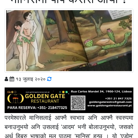
१३ जुलाइ २०२०
परमेश्वरले मानिसलाई आफ्नै स्वभाव अनि आफ्नै स्वरुपमा
बनाउनुभयो अनि उसलाई 'आदम' भनी बोलाउनुभयो, जसको
अर्थ हिब्रु भाषाको मुल पाठमा 'मानिस' हुन्छ । यो 'एडोम'