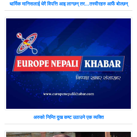
धार्मिक मानिसलाई धेरै विपत्ति आइ लाग्छन् तर...तस्वीरहरु आफैं बोल्छन्
अरुको निम्ति दुख कष्ट उठाउने एक व्यक्ति