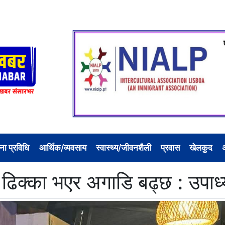
ना प्रविधि
आर्थिक/व्यवसाय
स्वास्थ्य/जीवनशैली
प्रवास
खेलकुद
्का भएर अगाडि बढ्छ : उपाध्यक्ष