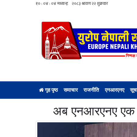
गृह पृष्ठ
समाचार
राजनीति
एनआरएनए
सूच
अब एनआरएनए एक ढिक