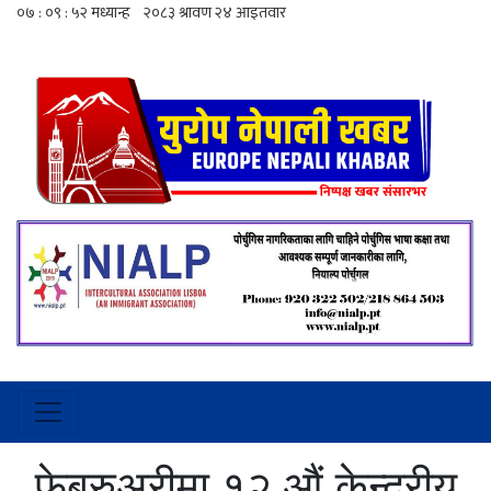
फेब्रुअरीमा १२ औं केन्द्रीय