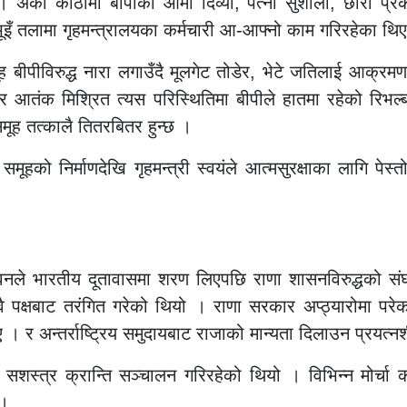
गे। अर्को कोठामा बीपीका आमा दिव्या, पत्नी सुशीला, छोरा प
ूइँ तलामा गृहमन्त्रालयका कर्मचारी आ-आफ्नो काम गरिरहेका थि
ीपीविरुद्ध नारा लगाउँदै मूलगेट तोडेर, भेटे जतिलाई आक्रमणद्
ल र आतंक मिश्रित त्यस परिस्थितिमा बीपीले हातमा रहेको रिभ
समूह तत्कालै तितरबितर हुन्छ ।
ग्ने समूहको निर्माणदेखि गृहमन्त्री स्वयंले आत्मसुरक्षाका लागि
नले भारतीय दूतावासमा शरण लिएपछि राणा शासनविरुद्धको संघर्
 पक्षबाट तरंगित गरेको थियो । राणा सरकार अप्ठ्यारोमा परेक
िए । र अन्तर्राष्ट्रिय समुदायबाट राजाको मान्यता दिलाउन प्रयत्
्ध सशस्त्र क्रान्ति सञ्चालन गरिरहेको थियो । विभिन्न मोर्च
 ।