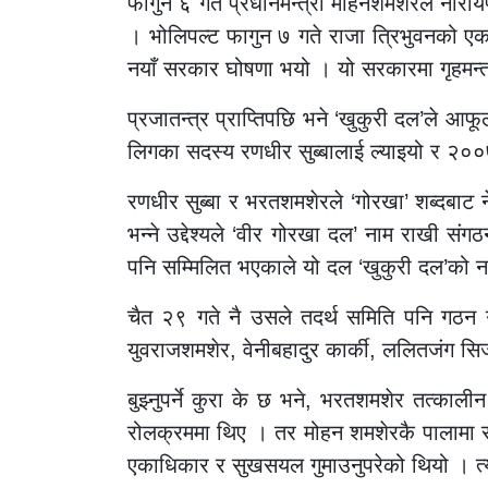
फागुन ६ गते प्रधानमन्त्री मोहनशमशेरले नारायणह
। भोलिपल्ट फागुन ७ गते राजा त्रिभुवनको एक 
नयाँ सरकार घोषणा भयो । यो सरकारमा गृहमन्त
प्रजातन्त्र प्राप्तिपछि भने ‘खुकुरी दल’ले आफ
लिगका सदस्य रणधीर सुब्बालाई ल्याइयो र २००७ चै
रणधीर सुब्बा र भरतशमशेरले ‘गोरखा’ शब्दबाट
भन्ने उद्देश्यले ‘वीर गोरखा दल’ नाम राखी सं
पनि सम्मिलित भएकाले यो दल ‘खुकुरी दल’को न
चैत २९ गते नै उसले तदर्थ समिति पनि गठन गर
युवराजशमशेर, वेनीबहादुर कार्की, ललितजंग सिज
बुझ्नुपर्ने कुरा के छ भने, भरतशमशेर तत्काल
रोलक्रममा थिए । तर मोहन शमशेरकै पालामा र
एकाधिकार र सुखसयल गुमाउनुपरेको थियो । त्य