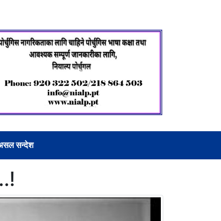
असल सन्देश
..!