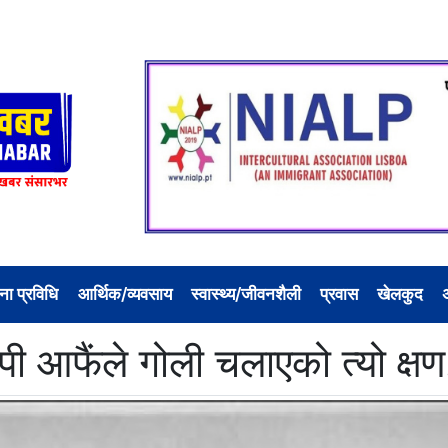
ना प्रविधि
आर्थिक/व्यवसाय
स्वास्थ्य/जीवनशैली
प्रवास
खेलकुद
पी आफैंले गोली चलाएको त्यो क्षण