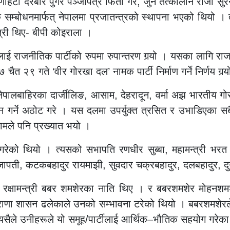
िटी दरबार पुगेर पञ्जापत्र फिर्ता गरे, जुन तत्कालीन राजा सुरेन
सम्बोधनमार्फत् नेपालमा प्रजातन्त्रको स्थापना भएको थियो । त्
्री थिए- बीपी कोइराला ।
ूलाई राजनीतिक पार्टीको रुपमा रुपान्तरण गर्‍यो । यसका लागि र
त २९ गते ‘वीर गोरखा दल’ नामक पार्टी निर्माण गर्ने निर्णय गर्‍
 नेपालबाहिरका दार्जीलिङ, आसाम, देहरादून, वर्मा अझ भारती
गठन गर्ने अठोट गरे । यस दलमा उपर्युक्त त्रसित र उभाडिएका सबै
ामले पनि प्रख्यात भयो ।
ेको थियो । त्यसको सभापति रणधीर सुब्बा, महामन्त्री भरत शम
ापती, कटकबहादुर रायमाझी, सुवदार चक्रबहादुर, दलबहादुर, दुर्
ीन रक्षामन्त्री बबर शमशेरका नाति थिए । र बबरशमशेर मोहनशमश
ाणा शासन ढलेकाले उनको सम्भावना टरेको थियो । बबरशमशेरले म
सैले उनीहरूले यो समूह/पार्टीलाई आर्थिक–भौतिक सहयोग गरेक