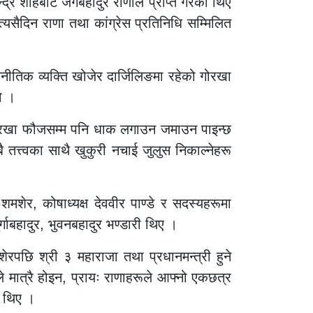
्द्र शाहबाट जंगबहादुर राणाले प्राप्त गरेका थिए
यसैदिन राणा तथा कांग्रेस प्रतिनिधि सम्मिलित
ाजनीतिक व्यक्ति खोजेर दार्जिलिङमा रहेको गोरखा
यो ।
य गोरखा फौजसम्म पनि धाक लगाउन जमाउन पाइन्छ
 तत्त्वका साथै खुकुरी नचाई जुलुस निकाल्नेहरू
शेर, कोषाध्यक्ष देववीर पाण्डे र सदस्यहरूमा
गाबहादुर, भुवनबहादुर भण्डारी थिए ।
ेरपछि श्री ३ महाराजा तथा प्रधानमन्त्री हुने
ात्रै होइन, प्रायः राणाहरूले आफ्नो एकछत्र
ा थिए ।