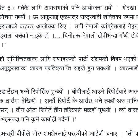
यले चैत ३० गतेकै लागि आमसभाको पनि आयोजना गर्‍यो । गोरखा 
ोचना गर्थ्यो । ऊ आफूलाई एकमात्र राष्ट्रवादी शक्तिका रुपमा प्र
रालाको कट्टर आलोचक थिए । उनी नेपाली कांग्रेसलाई नेहरूले
इराला यसको नाइके हो ।… यिनीहरू नेपाली टोपीभन्दा गाँधी टोपी र 
 ।’
ाको सुनिश्चितताका लागि राणाहरूको पार्टी संशयको विषय भएको 
 अनुकूलताका कारण प्रतिक्रान्ति सहजै हुन सक्थ्यो । काठमाडौं
उँछन् भन्ने रिपोर्टिङ हुन्थ्यो । बीपीलाई आउने रिपोर्टबारे आत्मव
ाउँमा देखियो । अर्को रिपोर्ट के आउँछ भने त्यहाँ अरु मानिस
छन् । तीन ओटा रिपोर्ट तीन तरिकाले मकहाँ पुग्थ्यो । त्यो वास्
इसक्दा पनि कुनै कार्बाही गर्दैनौं ।’
प गृहमन्त्री बीपीले तोरणशमशेरलाई प्रहरीको आईजी बनाए । 'सी 