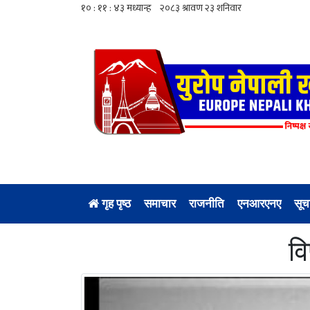
गृह पृष्ठ
समाचार
राजनीति
एनआरएनए
सूच
वि