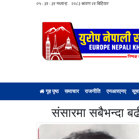
गृह पृष्ठ
समाचार
राजनीति
एनआरएनए
सूच
संसारमा सबैभन्दा ब