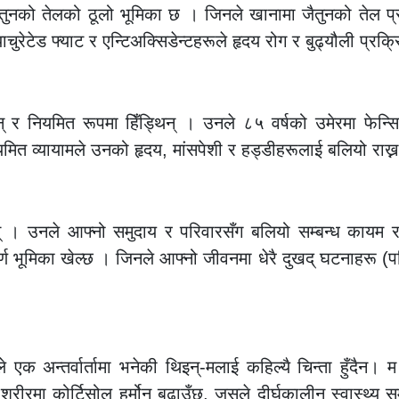
जैतुनको तेलको ठूलो भूमिका छ । जिनले खानामा जैतुनको तेल प
ुरेटेड फ्याट र एन्टिअक्सिडेन्टहरूले हृदय रोग र बुढ्यौली प्रक्रि
र नियमित रूपमा हिँड्थिन् । उनले ८५ वर्षको उमेरमा फेन्स
 व्यायामले उनको हृदय, मांसपेशी र हड्डीहरूलाई बलियो राख्न मद
। उनले आफ्नो समुदाय र परिवारसँग बलियो सम्बन्ध कायम रा
्त्वपूर्ण भूमिका खेल्छ । जिनले आफ्नो जीवनमा धेरै दुखद् घटनाहर
 अन्तर्वार्तामा भनेकी थिइन्-मलाई कहिल्यै चिन्ता हुँदैन। म
शरीरमा कोर्टिसोल हर्मोन बढाउँछ, जसले दीर्घकालीन स्वास्थ्य 