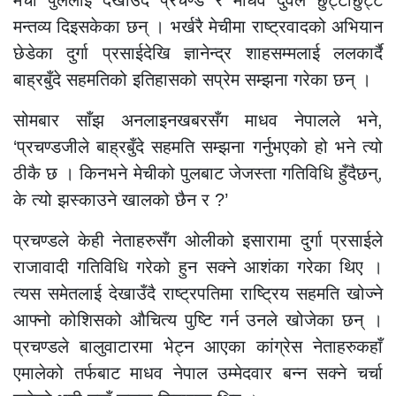
मेची पुललाई देखाउँदै प्रचण्ड र माधव दुवैले छुट्टाछुट्टै
मन्तव्य दिइसकेका छन् । भर्खरै मेचीमा राष्ट्रवादको अभियान
छेडेका दुर्गा प्रसाईदेखि ज्ञानेन्द्र शाहसम्मलाई ललकार्दै
बाह्रबुँदे सहमतिको इतिहासको सप्रेम सम्झना गरेका छन् ।
सोमबार साँझ अनलाइनखबरसँग माधव नेपालले भने,
‘प्रचण्डजीले बाह्रबुँदे सहमति सम्झना गर्नुभएको हो भने त्यो
ठीकै छ । किनभने मेचीको पुलबाट जेजस्ता गतिविधि हुँदैछन्,
के त्यो झस्काउने खालको छैन र ?’
प्रचण्डले केही नेताहरुसँग ओलीको इसारामा दुर्गा प्रसाईले
राजावादी गतिविधि गरेको हुन सक्ने आशंका गरेका थिए ।
त्यस समेतलाई देखाउँदै राष्ट्रपतिमा राष्ट्रिय सहमति खोज्ने
आफ्नो कोशिसको औचित्य पुष्टि गर्न उनले खोजेका छन् ।
प्रचण्डले बालुवाटारमा भेट्न आएका कांग्रेस नेताहरुकहाँ
एमालेको तर्फबाट माधव नेपाल उम्मेदवार बन्न सक्ने चर्चा