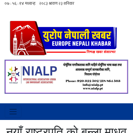
नयाँ राष्ट्रपति को बन्ला माधव