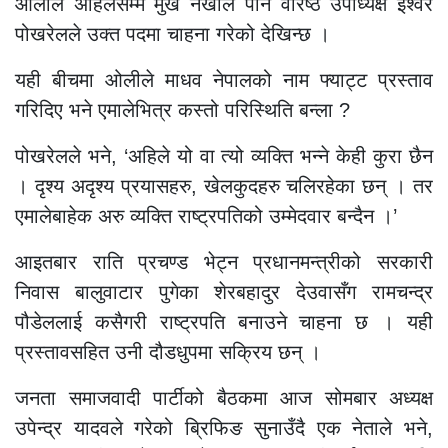
ओलीले अहिलेसम्म मुख नखोले पनि वरिष्ठ उपाध्यक्ष ईश्वर
पोखरेलले उक्त पदमा चाहना गरेको देखिन्छ ।
यही बीचमा ओलीले माधव नेपालको नाम फ्याट्ट प्रस्ताव
गरिदिए भने एमालेभित्र कस्तो परिस्थिति बन्ला ?
पोखरेलले भने, ‘अहिले यो वा त्यो व्यक्ति भन्ने केही कुरा छैन
। दृश्य अदृश्य प्रयासहरु, खेलकुदहरु चलिरहेका छन् । तर
एमालेबाहेक अरु व्यक्ति राष्ट्रपतिको उम्मेदवार बन्दैन ।’
आइतबार राति प्रचण्ड भेट्न प्रधानमन्त्रीको सरकारी
निवास बालुवाटार पुगेका शेरबहादुर देउवासँग रामचन्द्र
पौडेललाई कसैगरी राष्ट्रपति बनाउने चाहना छ । यही
प्रस्तावसहित उनी दौडधुपमा सक्रिय छन् ।
जनता समाजवादी पार्टीको बैठकमा आज सोमबार अध्यक्ष
उपेन्द्र यादवले गरेको ब्रिफिङ सुनाउँदै एक नेताले भने,