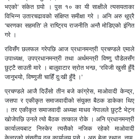
भएको’ संकेत गर्‍यो । पुस १० का यी साक्षीले त्यसयताका
विभिन्न उतारचढावको संक्षिप्त समीक्षा गरे । अनि अरु थुप्रै
‘चरणका सहमति’ ले राष्ट्रिय राजनीति अन्तै मोडिएको इंगित
गरे ।
रविसँग छलफल गरेपछि आज प्रधानमन्त्री प्रचण्डले एमाले
उपाध्यक्ष, उपप्रधानमन्त्री तथा अर्थमन्त्री विष्णु पौडेलसँग
छुट्टै साउती मारे । बालुवाटार स्रोत भन्छ, ‘रविजी खुसी हुँदै
जानुभयो, विष्णुजी चाहिँ दुःखी हुँदै ।’
प्रचण्डले आजै दिउँसो तीन बजे कांग्रेस, माओवादी केन्द्र,
जसपा र एकीकृत समाजवादीको संयुक्त बैठक डाकेका थिए
। तर एकीकृत समाजवादी अध्यक्ष माधव नेपालले छुट्टै भेट्न
खोजेपछि उनले त्यो बैठक तत्काल रोके । अनि प्रधानमन्त्री
कार्यालयबाट निस्केर त्यसैको नजिक रहेको माओवादी
केन्द्रको संसदीय दल कार्यालय पसे । अरु बेला स्थान, नाम,