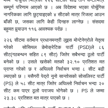
मध्ये पोर्चुगल भित्रको २२६ सीटको साढे तीन घण्टाभित्र
सम्पूर्ण परिणाम आएको छ । अब विदेशमा भएका पोर्चुगिस
नागरिकका लागि छुट्याइएको ४ सीटको मात्र रिजल्ट आउन
बाँकी छ, जसका लागि केही दिनहरु लाग्नेछ । संसदमा
बहुमत पुर्‍याउन ११६ आवश्यक पर्दछ ।
२२६ सीटमा वर्तमान प्रधानमन्त्री लुइस मोन्टेनेग्रोले नेतृत्व
गरेको सोसियल डेमोक्रेटिक पार्टी (PSD)ले ८६
सीट(गठबन्धन सहित ८९ सीट) जितेर सबैभन्दा ठूलो पार्टी
बनेको छ । उसले खसेको मतको ३२.१० प्रतिशत मत
प्राप्त गरेको छ र अघिल्लो निर्वाचन भन्दा ८ सीट बढी
ल्याएको छ । यसैगरी पेद्रो नुनो सान्तोसको सोसलिस्ट पार्टी
(PS) ले ५८ सीट मात्र जितेर अघिल्लो निर्वाचन भन्दा २०
सीट कम पाएर ठूलो पराजय भोगेको छ ।
PS ले जम्मा
२३.३८ प्रतिशत मत मात्र पाएको छ ।