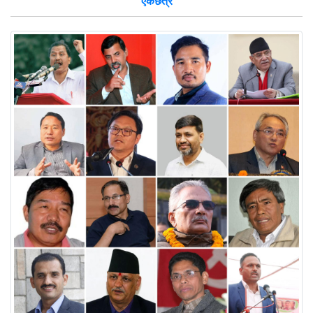
एकछत्र