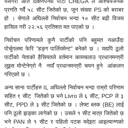
यसैगरी अति दक्षिणपन्थी पार्टी CHEGA ले आश्चर्यजनक
प्रगति गर्दै ५८ सीट जितेको छ, जुन संख्या PS को बराबर
हो । सेगाले अघिल्लो निर्वाचन भन्दा १० सीट बढी विजय
हासिल गरी २२.५६ प्रतिशत मत पाएको छ ।
निर्वाचन परिणामले कुनै पार्टीको पनि बहुमत नआउँदा
पोर्चुगलमा फेरि "हङ्ग पार्लियमेन्ट" बनेको छ । यद्यपि ठूलो
पार्टीको नेताको हैसियतले वर्तमान कामचलाउ प्रधानमन्त्री
लुइस मोन्टेनेग्रो नै नयाँ प्रधानमन्त्री चयन हुने आंकलन
गरिएको छ ।
अन्य साना पार्टीहरु IL अघिल्लो निर्वाचन भन्दा राम्रो परिणाम
सहित ९ सीट जितेको छ भने Livro ले ६ सीट, PCP ले ३
सीट, PPD ले ३ सीट जितेको छ । लेफ्ट ब्लक (BE) लाई
पनि ठूलो झड्का लागेको छ । उसले १ सीट मात्र जितेको छ
भने PAN ले १ सीट र पहिलो पटक मदेइरा आइल्यान्णको