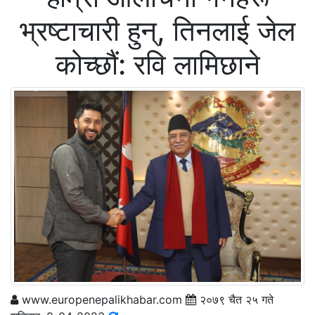
भ्रष्टाचारी हुन्, तिनलाई जेल
कोच्छौं: रवि लामिछाने
www.europenepalikhabar.com
२०७९ चैत २५ गते