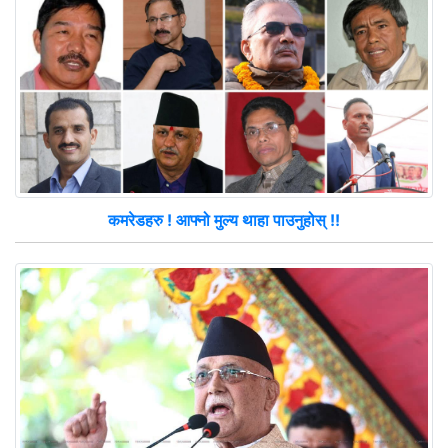
कमरेडहरु ! आफ्नो मुल्य थाहा पाउनुहोस् !!