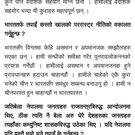
कुनै पनि वैदेशिक सहयोग माग्ने छैनौं । हामीलाई वैदेशिक
सहयोग भन्दा यी कुराहरु महत्वपूर्ण छन् ।
भारततर्फ तपाईं कस्तो खालको पररास्ट्र नीतिको वकालत
गर्नुहुन्छ ?
भारतसँग विगतमा केहि असमान र अपमानजक सम्झौताहरु
भएका छन् । हामी सन्धीको समीक्षा गरेर पुनरावलोकननको
प्रयास गर्नेछौं । हामीलाई असमान र अपमानजनक हुने
प्रावधानहरु हटाउन चाहान्छौं । हामीले चाहेको एकै कुरा
भनेको चीन र भारतसँग समधुर सम्बन्ध बनाउनु हो । हामी न
चीनपरस्त हुन चाहान्छौं न भारतपरस्त ।
जतिबेला नेपालमा जनताहरु राजतन्त्रबिरुद्ध आन्दोलनमा
थिए, ठीक त्यति नै बेला अरु धेरै देशहरुका जनताहरु
त्यहाँका कम्युनिष्ट शासकविरुद्ध उठेका थिए । यदि नेपालमा
पनि यस्तै भयो भने तपाईं के गर्नुहुन्छ ?