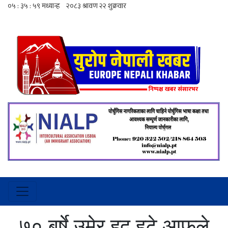
७० बर्षे उमेर हद हटे आफुले