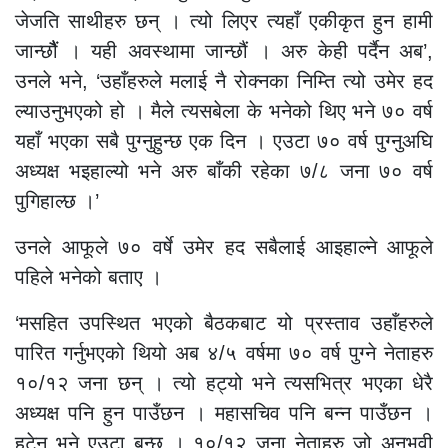
जेजति साथीहरु छन् । त्यो लिएर त्यहाँ एकीकृत हुन हामी
जान्छौैं । यही अवस्थामा जान्छौं । अरु केही पर्दैन अब’,
उनले भने, ‘उहाँहरुले मलाई नै रोक्नका निम्ति त्यो उमेर हद
ल्याउनुभएको हो । मैले त्यसबेला के भनेको थिए भने ७० वर्ष
यहाँ भएका सबै पुग्नुहुन्छ एक दिन । एउटा ७० वर्ष पुग्नुअघि
अध्यक्ष भइहाल्यो भने अरु बाँकी रहेका ७/८ जना ७० वर्ष
पुगिहाल्छ ।’
उनले आफूले ७० वर्षे उमेर हद सबैलाई आइहाल्ने आफूले
पहिले भनेको बताए ।
‘मसहित उपस्थित भएको बैठकबाट यो प्रस्ताव उहाँहरुले
पारित गर्नुभएको थियो अब ४/५ वर्षमा ७० वर्ष पुग्ने नेताहरु
१०/१२ जना छन् । त्यो हट्यो भने त्यसभित्र भएका धेरै
अध्यक्ष पनि हुन पाउँछन । महासचिव पनि बन्न पाउँछन ।
हटेन भने एउटा बन्छ । १०/१२ जना नेताहरु जो अनुभवी