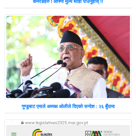
कमरेडहरु ! आफ्नो मुल्य थाहा पाउनुहोस् !!
गुण्डुबाट एमाले अध्यक्ष ओलीले दिएको सन्देश : २६ बुँदामा