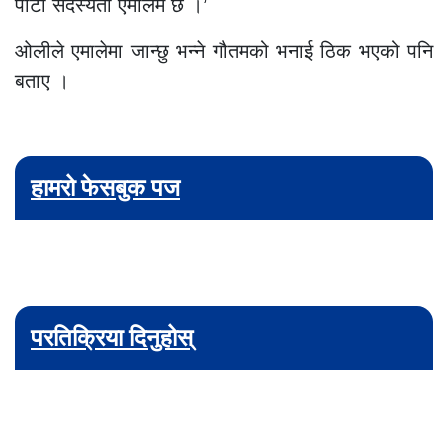
पार्टी सदस्यता एमालेमै छ ।’
ओलीले एमालेमा जान्छु भन्ने गौतमको भनाई ठिक भएको पनि
बताए ।
हामरो फेसबुक पज
परतिक्रिया दिनुहोस्