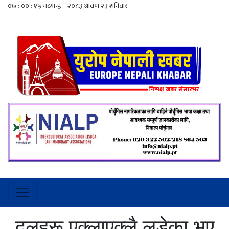
दलहरू एक्लाएक्लै लडेका भए