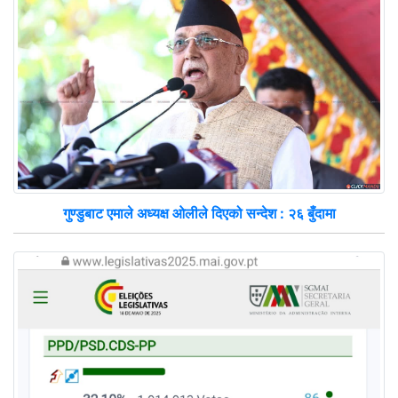
गुण्डुबाट एमाले अध्यक्ष ओलीले दिएको सन्देश : २६ बुँदामा