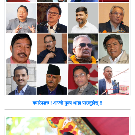
कमरेडहरु ! आफ्नो मुल्य थाहा पाउनुहोस् !!