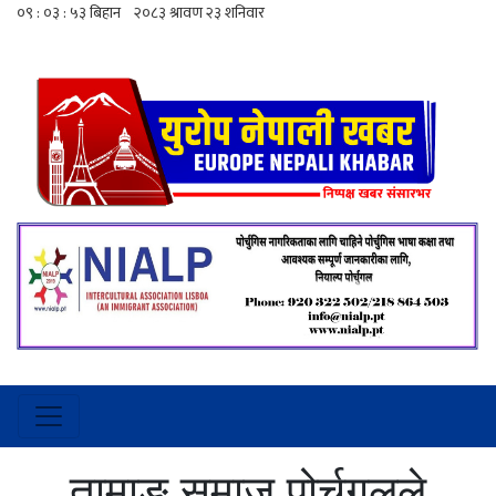
तामाङ समाज पोर्चुगलले