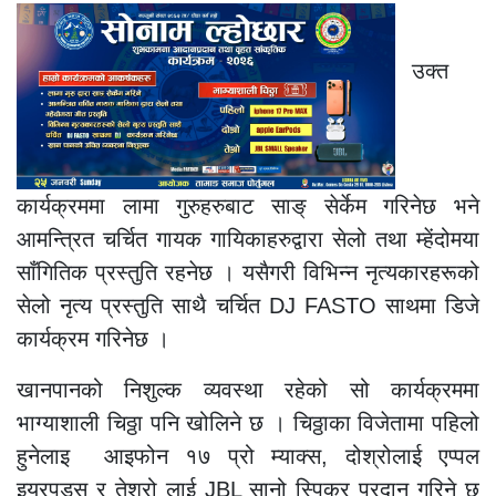
उक्त
कार्यक्रममा लामा गुरुहरुबाट साङ्‌ सेर्केम गरिनेछ भने
आमन्त्रित चर्चित गायक गायिकाहरुद्वारा सेलो तथा म्हेंदोमया
साँगितिक प्रस्तुति रहनेछ । यसैगरी विभिन्न नृत्यकारहरूको
सेलो नृत्य प्रस्तुति साथै चर्चित DJ FASTO साथमा डिजे
कार्यक्रम गरिनेछ ।
खानपानको निशुल्क व्यवस्था रहेको सो कार्यक्रममा
भाग्याशाली चिठ्ठा पनि खोलिने छ । चिठ्ठाका विजेतामा पहिलो
हुनेलाइ आइफोन १७ प्रो म्याक्स, दोश्रोलाई एप्पल
इयरपड्स र तेश्रो लाई JBL सानो स्पिकर प्रदान गरिने छ