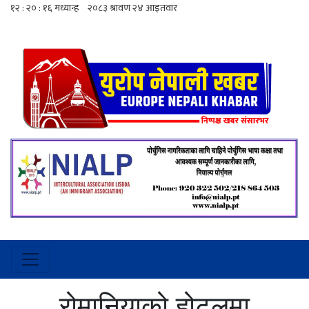
रोमानियाको होटलमा