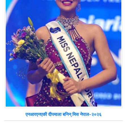
एनआरएनएकी दीपमाला बनिन् मिस नेपाल-२०२६